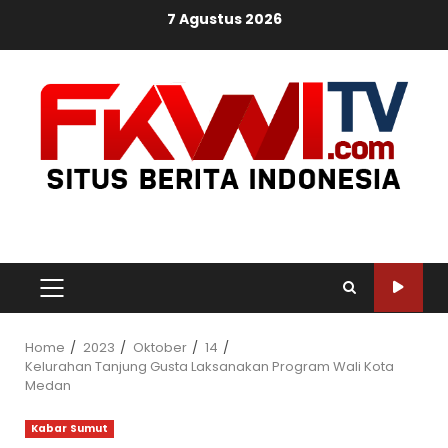
Skip
7 Agustus 2026
to
content
PRIMARY
MENU
Home
2023
Oktober
14
Kelurahan Tanjung Gusta Laksanakan Program Wali Kota
Medan
Kabar Sumut