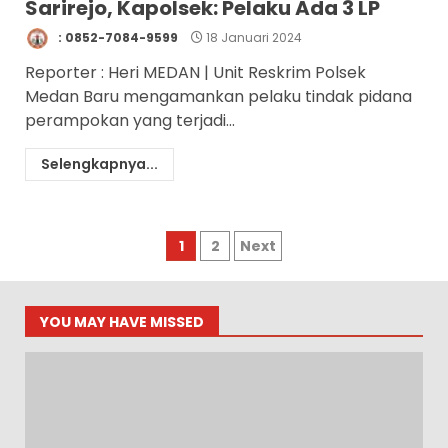
Sarirejo, Kapolsek: Pelaku Ada 3 LP
: 0852-7084-9599
18 Januari 2024
Reporter : Heri MEDAN | Unit Reskrim Polsek
Medan Baru mengamankan pelaku tindak pidana
perampokan yang terjadi...
Selengkapnya...
Paginasi
1
2
Next
pos
YOU MAY HAVE MISSED