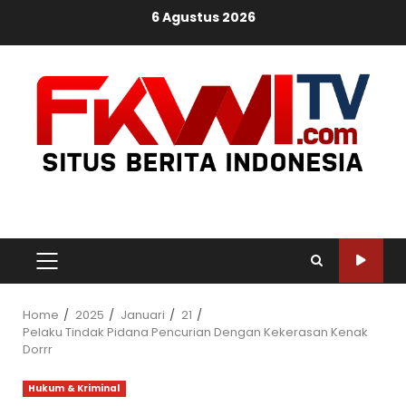
Skip
6 Agustus 2026
to
content
PRIMARY
MENU
Home
2025
Januari
21
Pelaku Tindak Pidana Pencurian Dengan Kekerasan Kenak
Dorrr
Hukum & Kriminal