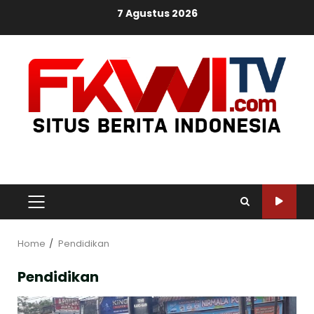
Skip
7 Agustus 2026
to
content
PRIMARY
MENU
Home
Pendidikan
Pendidikan