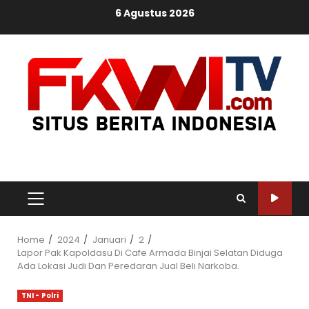
Skip
6 Agustus 2026
to
content
PRIMARY
MENU
Home
2024
Januari
2
Lapor Pak Kapoldasu Di Cafe Armada Binjai Selatan Diduga
Ada Lokasi Judi Dan Peredaran Jual Beli Narkoba.
TNI - Polri