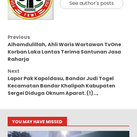
See author's posts
Post
Previous
Alhamdulillah, Ahli Waris Wartawan TvOne
navigation
Korban Laka Lantas Terima Santunan Jasa
Raharja
Next
Lapor Pak Kapoldasu, Bandar Judi Togel
Kecamatan Bandar Khalipah Kabupaten
Sergei Diduga Oknum Aparat. (1)…,
YOU MAY HAVE MISSED