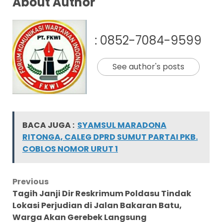
About Author
: 0852-7084-9599
See author's posts
BACA JUGA :
SYAMSUL MARADONA
RITONGA, CALEG DPRD SUMUT PARTAI PKB.
COBLOS NOMOR URUT 1
Post
Previous
Tagih Janji Dir Reskrimum Poldasu Tindak
navigation
Lokasi Perjudian di Jalan Bakaran Batu,
Warga Akan Gerebek Langsung