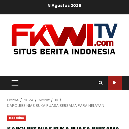
Skip
8 Agustus 2026
to
content
PRIMARY
MENU
Home
2024
Maret
19
KAPOLRES NIAS BUKA PUASA BERSAMA PARA NELAYAN
Headline
KAPOLRES NIAS BUKA PUASA BERSAMA