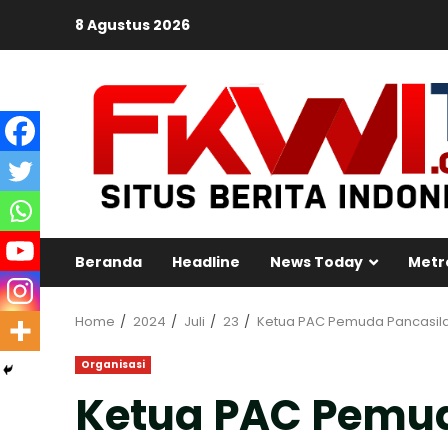
Skip
8 Agustus 2026
to
content
Beranda
Headline
News Today
Metr
Home
2024
Juli
23
Ketua PAC Pemuda Pancasila
Organisasi
Ketua PAC Pemud