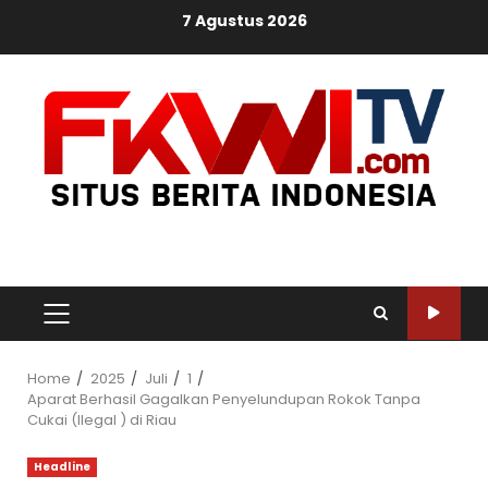
Skip
7 Agustus 2026
to
content
PRIMARY
MENU
Home
2025
Juli
1
Aparat Berhasil Gagalkan Penyelundupan Rokok Tanpa
Cukai (Ilegal ) di Riau
Headline