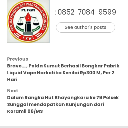
: 0852-7084-9599
See author's posts
Post
Previous
Bravo…., Polda Sumut Berhasil Bongkar Pabrik
navigation
Liquid Vape Narkotika Senilai Rp300 M, Per 2
Hari
Next
Dalam Rangka Hut Bhayangkara ke 79 Polsek
Sunggal mendapatkan Kunjungan dari
Koramil 06/MS