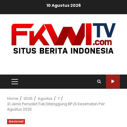
Skip
10 Agustus 2026
to
content
PRIMARY
MENU
Home
2025
Agustus
7
21 Jenis Penyakit Tak Ditanggung BPJS Kesehatan Per
Agustus 2025
Nasional