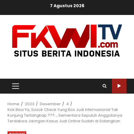
Skip
7 Agustus 2026
to
content
PRIMARY
MENU
Home
2023
Desember
4
Kok Bisa Ya, Sosok Check Yung Bos Judi Internasional Tak
Kunjung Tertangkap ???.., Sementara Sepuluh Anggotanya
Terdakwa Jaringan Kasus Judi Online Sudah di Sidangkan
Nasional