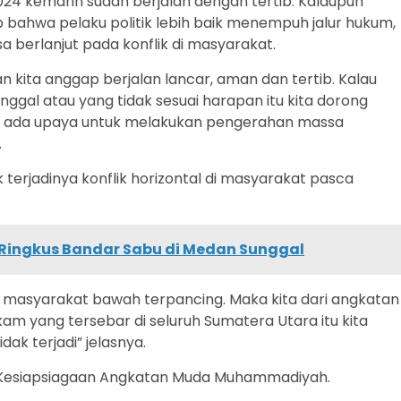
4 kemarin sudah berjalan dengan tertib. Kalaupun
 bahwa pelaku politik lebih baik menempuh jalur hukum,
 berlanjut pada konflik di masyarakat.
an kita anggap berjalan lancar, aman dan tertib. Kalau
ggal atau yang tidak sesuai harapan itu kita dorong
dak ada upaya untuk melakukan pengerahan massa
.
 terjadinya konflik horizontal di masyarakat pasca
 Ringkus Bandar Sabu di Medan Sunggal
rkan masyarakat bawah terpancing. Maka kita dari angkatan
yang tersebar di seluruh Sumatera Utara itu kita
dak terjadi” jelasnya.
 Kesiapsiagaan Angkatan Muda Muhammadiyah.