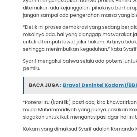
Syarif mengungkapkan bahwa proses Pemilu 202
ditemukan ada kejanggalan, pihaknya berharap
jangan sampai ada pengerahan massa yang bisa
“Detik ini proses demokrasi yang sedang berjal
misalnya ada, hal yang dianggap masyarakat jan
untuk ditempuh lewat jalur hukum. Artinya ti
sehingga menimbulkan kegaduhan,” kata Syarif
Syarif mengakui bahwa selalu ada potensi untuk
pemilu.
BACA JUGA :
Bravo! Denintel Kodam I/BB
“Potensi itu (konflik) pasti ada, kita khawati
muda Muhammadiyah yang punya pasukan Kokam 
siagakan untuk ikut mengantisipasi agar hal ini ti
Kokam yang dimaksud Syarif adalah Komando