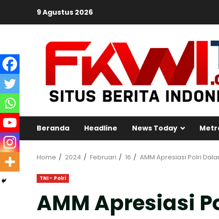
Skip
9 Agustus 2026
to
content
Beranda
Headline
News Today
Metr
Home
2024
Februari
16
AMM Apresiasi Polri Da
TNI - Polri
AMM Apresiasi P