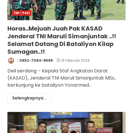
TNI - Polri
Horas..Mejuah Juah Pak KASAD
Jenderal TNI Maruli Simanjuntak ..!!
Selamat Datang Di Bataliyon Kilap
Sumagan..!!
: 0852-7084-9599
13 Februari 2024
Deli serdang – Kepala Staf Angkatan Darat
(KASAD), Jenderal TNI Maruli Simanjuntak MSc,
berkunjung ke bataliyon Yonarmed...
Selengkapnya...