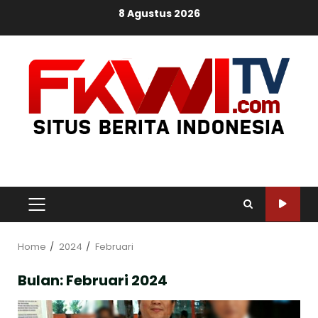
Skip
8 Agustus 2026
to
content
PRIMARY
MENU
Home
2024
Februari
Bulan:
Februari 2024