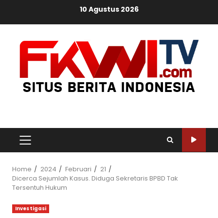
Skip
10 Agustus 2026
to
content
PRIMARY
MENU
Home
2024
Februari
21
Dicerca Sejumlah Kasus. Diduga Sekretaris BPBD Tak
Tersentuh Hukum
Investigasi